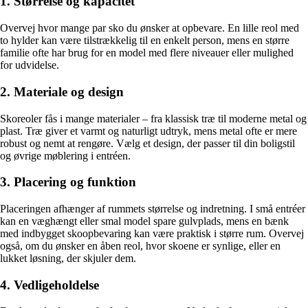
1. Størrelse og kapacitet
Overvej hvor mange par sko du ønsker at opbevare. En lille reol med
to hylder kan være tilstrækkelig til en enkelt person, mens en større
familie ofte har brug for en model med flere niveauer eller mulighed
for udvidelse.
2. Materiale og design
Skoreoler fås i mange materialer – fra klassisk træ til moderne metal og
plast. Træ giver et varmt og naturligt udtryk, mens metal ofte er mere
robust og nemt at rengøre. Vælg et design, der passer til din boligstil
og øvrige møblering i entréen.
3. Placering og funktion
Placeringen afhænger af rummets størrelse og indretning. I små entréer
kan en væghængt eller smal model spare gulvplads, mens en bænk
med indbygget skoopbevaring kan være praktisk i større rum. Overvej
også, om du ønsker en åben reol, hvor skoene er synlige, eller en
lukket løsning, der skjuler dem.
4. Vedligeholdelse