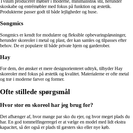
Tvilum producerer møbler i moderne, minimalistisk stil, herunder
skoskabe og entrémøbler med fokus på funktion og æstetik.
Produkterne passer godt til både lejligheder og huse.
Songmics
Songmics er kendt for modulære og fleksible opbevaringsløsninger,
herunder skoreoler i metal og plast, der kan samles og tilpasses efter
behov. De er populære til både private hjem og garderober.
Hay
For dem, der ønsker et mere designorienteret udtryk, tilbyder Hay
skoreoler med fokus på æstetik og kvalitet. Materialerne er ofte metal
og træ i moderne farver og former.
Ofte stillede spørgsmål
Hvor stor en skoreol har jeg brug for?
Det afhænger af, hvor mange par sko du ejer, og hvor meget plads du
har. En god tommelfingerregel er at vælge en model med lidt ekstra
kapacitet, så der også er plads til gæsters sko eller nye køb.