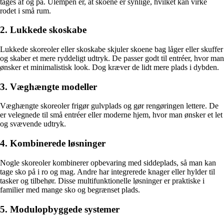
tages af og på. Ulempen er, at skoene er synlige, hvilket kan virke
rodet i små rum.
2. Lukkede skoskabe
Lukkede skoreoler eller skoskabe skjuler skoene bag låger eller skuffer
og skaber et mere ryddeligt udtryk. De passer godt til entréer, hvor man
ønsker et minimalistisk look. Dog kræver de lidt mere plads i dybden.
3. Væghængte modeller
Væghængte skoreoler frigør gulvplads og gør rengøringen lettere. De
er velegnede til små entréer eller moderne hjem, hvor man ønsker et let
og svævende udtryk.
4. Kombinerede løsninger
Nogle skoreoler kombinerer opbevaring med siddeplads, så man kan
tage sko på i ro og mag. Andre har integrerede knager eller hylder til
tasker og tilbehør. Disse multifunktionelle løsninger er praktiske i
familier med mange sko og begrænset plads.
5. Modulopbyggede systemer