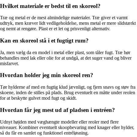
Hvilket materiale er bedst til en skoreol?
Træ og metal er de mest almindelige materialer. Træ giver et varmt
udtryk, men kræver lidt vedligeholdelse, mens metal er mere slidstærkt
og nemt at rengøre. Plast er et let og prisvenligt alternativ.
Kan en skoreol stå i et fugtigt rum?
Ja, men vælg da en model i metal eller plast, som tåler fugt. Træ bør
behandles med lak eller olie for at undgå, at det suger vand og bliver
misfarvet.
Hvordan holder jeg min skoreol ren?
Tør hylderne af med en fugtig klud jævnligt, og fjern snavs og støv fra
skoene, inden de stilles på plads. Brug eventuelt en måtte under reolen
for at beskytte gulvet mod fugt og skidt.
Hvordan får jeg mest ud af pladsen i entréen?
Udnyt højden med væghængte modeller eller reoler med flere
niveauer. Kombiner eventuelt skoopbevaring med knager eller hylder,
så du får en samlet og funktionel entréløsning.