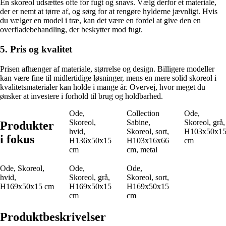
En skoreol udsættes ofte for fugt og snavs. Vælg derfor et materiale,
der er nemt at tørre af, og sørg for at rengøre hylderne jævnligt. Hvis
du vælger en model i træ, kan det være en fordel at give den en
overfladebehandling, der beskytter mod fugt.
5. Pris og kvalitet
Prisen afhænger af materiale, størrelse og design. Billigere modeller
kan være fine til midlertidige løsninger, mens en mere solid skoreol i
kvalitetsmaterialer kan holde i mange år. Overvej, hvor meget du
ønsker at investere i forhold til brug og holdbarhed.
Ode,
Collection
Ode,
Skoreol,
Sabine,
Skoreol, grå,
Produkter
hvid,
Skoreol, sort,
H103x50x1
i fokus
H136x50x15
H103x16x66
cm
cm
cm, metal
Ode, Skoreol,
Ode,
Ode,
hvid,
Skoreol, grå,
Skoreol, sort,
H169x50x15 cm
H169x50x15
H169x50x15
cm
cm
Produktbeskrivelser