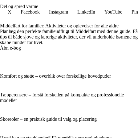
Del og spred varme
X
Facebook
Instagram
LinkedIn
YouTube
Pin
Middelfart for familier: Aktiviteter og oplevelser for alle aldre
Planlæg den perfekte familieudflugt til Middelfart med denne guide. Få
tips til både sjove og lærerige aktiviteter, der vil underholde børnene og
skabe minder for livet.
Åbn e-bog
Komfort og støtte – overblik over forskellige hovedpuder
Tæpperensere – forstå forskellen på kompakte og professionelle
modeller
Skoreoler – en praktisk guide til valg og placering
Hvad kan en stavblender? Få overblik over mulighederne